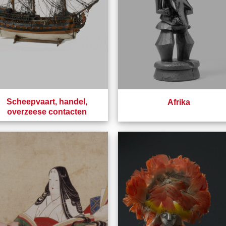
Scheepvaart, handel,
Afrika
overzeese contacten