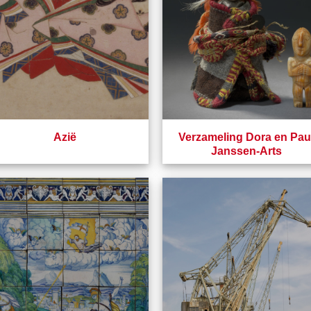
Azië
Verzameling Dora en Pau
Janssen-Arts