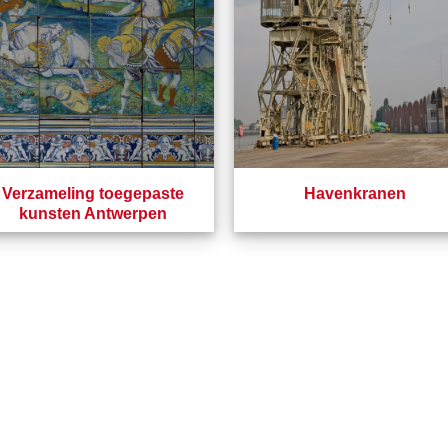
Verzameling toegepaste
Havenkranen
kunsten Antwerpen