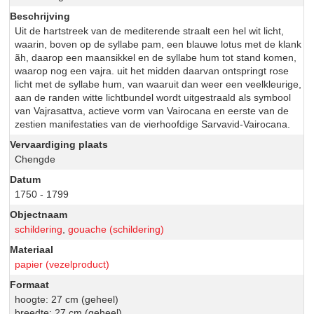
Beschrijving
Uit de hartstreek van de mediterende straalt een hel wit licht,
waarin, boven op de syllabe pam, een blauwe lotus met de klank
ãh, daarop een maansikkel en de syllabe hum tot stand komen,
waarop nog een vajra. uit het midden daarvan ontspringt rose
licht met de syllabe hum, van waaruit dan weer een veelkleurige,
aan de randen witte lichtbundel wordt uitgestraald als symbool
van Vajrasattva, actieve vorm van Vairocana en eerste van de
zestien manifestaties van de vierhoofdige Sarvavid-Vairocana.
Vervaardiging plaats
Chengde
Datum
1750 - 1799
Objectnaam
schildering
,
gouache (schildering)
Materiaal
papier (vezelproduct)
Formaat
hoogte: 27 cm (geheel)
breedte: 27 cm (geheel)